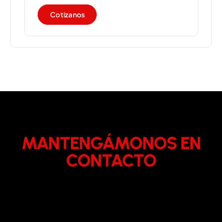
C
o
t
i
z
a
n
o
s
MANTENGÁMONOS EN
CONTACTO