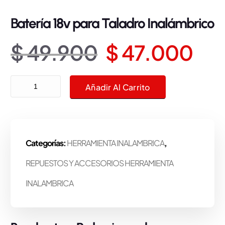
Batería 18v para Taladro Inalámbrico
E
E
$
49.900
$
47.000
l
l
Batería 18v para Taladro Inalámbrico cantidad
Añadir Al Carrito
p
p
r
r
Categorías:
HERRAMIENTA INALAMBRICA
,
e
e
REPUESTOS Y ACCESORIOS HERRAMIENTA
c
c
INALAMBRICA
i
i