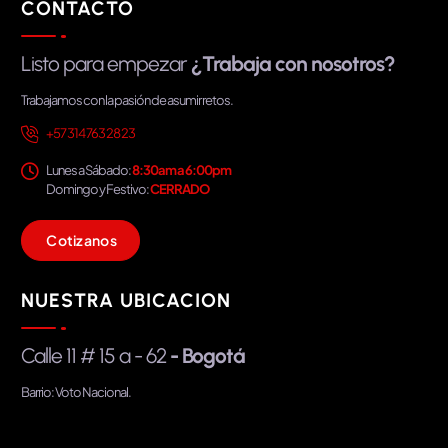
CONTACTO
Listo para empezar
¿Trabaja con nosotros?
Trabajamos con la pasión de asumir retos.
+57 314 763 28 23
Lunes a Sábado:
8:30am a 6:00pm
Domingo y Festivo:
CERRADO
C
o
t
i
z
a
n
o
s
NUESTRA UBICACION
Calle 11 # 15 a - 62
- Bogotá
Barrio: Voto Nacional.