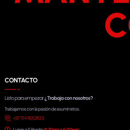
C
CONTACTO
Listo para empezar
¿Trabaja con nosotros?
Trabajamos con la pasión de asumir retos.
+57 314 763 28 23
Lunes a Sábado:
8:30am a 6:00pm