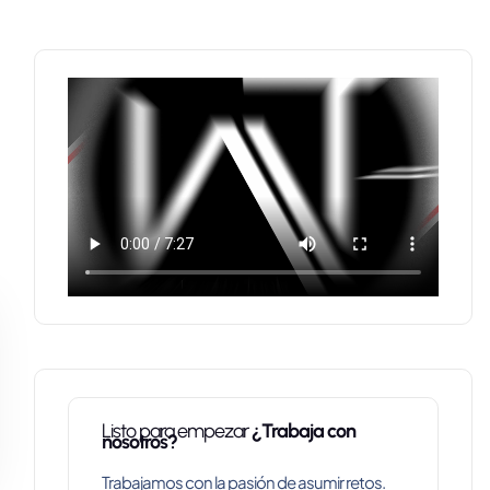
Listo para empezar
¿Trabaja con
nosotros?
Trabajamos con la pasión de asumir retos.