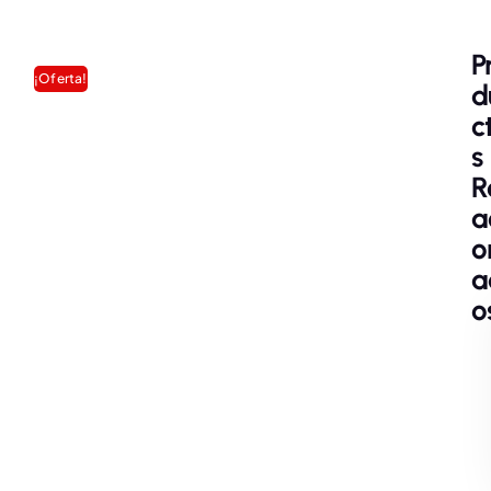
P
¡Oferta!
D
C
S
R
A
O
A
O