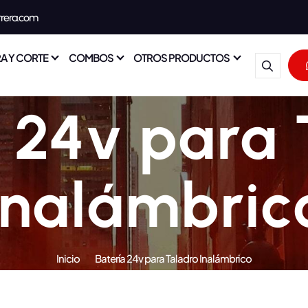
rrera.com
A Y CORTE
COMBOS
OTROS PRODUCTOS
a 24v para 
Inalámbric
Inicio
Batería 24v para Taladro Inalámbrico