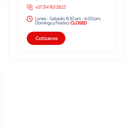
+57 314 763 28 23
Lunes – Sabado: 8:30 am – 6:00 pm,
Domingo y Festivo:
CLOSED
C
o
t
i
z
a
n
o
s