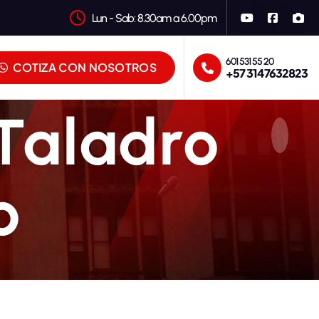
Lun - Sab: 8.30am a 6.00pm
601 531 55 20
COTIZA CON NOSOTROS
+57 3147632823
Taladro
o