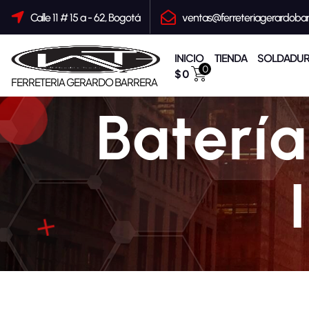
S
a
Calle 11 # 15 a - 62, Bogotá
ventas@ferreteriagerardoba
l
t
a
r
INICIO
TIENDA
SOLDADUR
a
0
$
0
l
FERRETERIA GERARDO BARRERA
c
o
Baterí
n
t
e
n
i
d
o