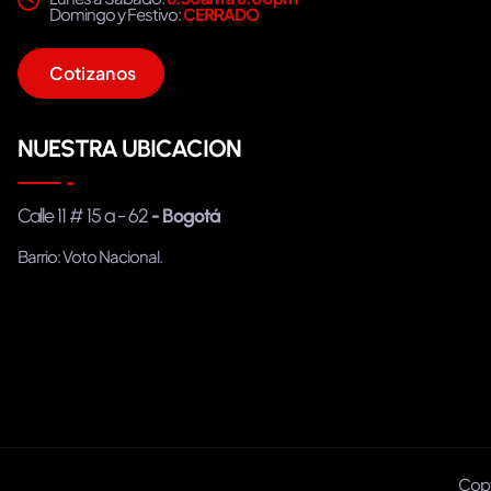
Domingo y Festivo:
CERRADO
C
o
t
i
z
a
n
o
s
NUESTRA UBICACION
Calle 11 # 15 a - 62
- Bogotá
Barrio: Voto Nacional.
Copy