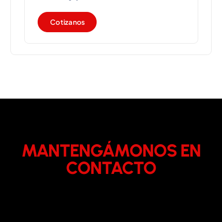
C
o
t
i
z
a
n
o
s
MANTENGÁMONOS EN
CONTACTO