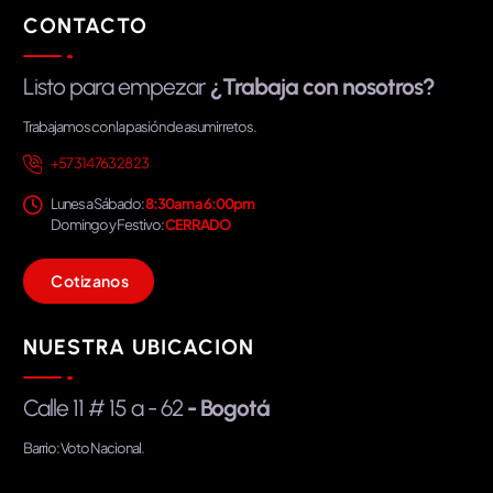
CONTACTO
Listo para empezar
¿Trabaja con nosotros?
Trabajamos con la pasión de asumir retos.
+57 314 763 28 23
Lunes a Sábado:
8:30am a 6:00pm
Domingo y Festivo:
CERRADO
C
o
t
i
z
a
n
o
s
NUESTRA UBICACION
Calle 11 # 15 a - 62
- Bogotá
Barrio: Voto Nacional.