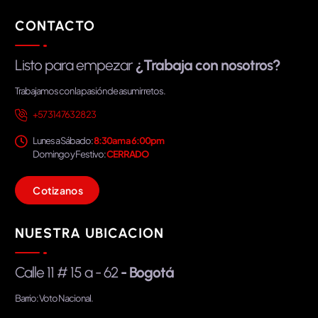
CONTACTO
Listo para empezar
¿Trabaja con nosotros?
Trabajamos con la pasión de asumir retos.
+57 314 763 28 23
Lunes a Sábado:
8:30am a 6:00pm
Domingo y Festivo:
CERRADO
C
o
t
i
z
a
n
o
s
NUESTRA UBICACION
Calle 11 # 15 a - 62
- Bogotá
Barrio: Voto Nacional.