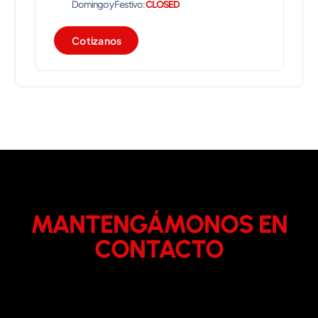
Domingo y Festivo:
CLOSED
C
o
t
i
z
a
n
o
s
MANTENGÁMONOS EN
CONTACTO