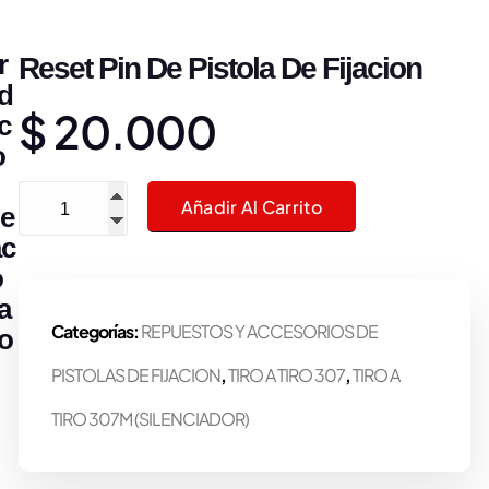
r
Reset Pin De Pistola De Fijacion
d
$
20.000
c
o
Reset Pin De Pistola De Fijacion cantidad
Añadir Al Carrito
e
ac
o
a
Categorías:
REPUESTOS Y ACCESORIOS DE
o
PISTOLAS DE FIJACION
,
TIRO A TIRO 307
,
TIRO A
TIRO 307M (SILENCIADOR)