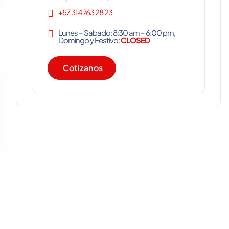
+57 314 763 28 23
Lunes – Sabado: 8:30 am – 6:00 pm,
Domingo y Festivo:
CLOSED
C
o
t
i
z
a
n
o
s