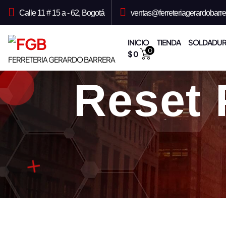
S
a
Calle 11 # 15 a - 62, Bogotá
ventas@ferreteriagerardobarr
l
t
a
r
INICIO
TIENDA
SOLDADUR
a
0
$
0
l
FERRETERIA GERARDO BARRERA
c
o
n
Reset 
t
e
n
i
d
o