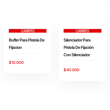
AÑADIR AL
AÑADIR AL
CARRITO
CARRITO
Buffer Para Pistola De
Silenciador Para
Fijacion
Pistola De Fijación
Con Silenciador
$
10.000
$
40.000