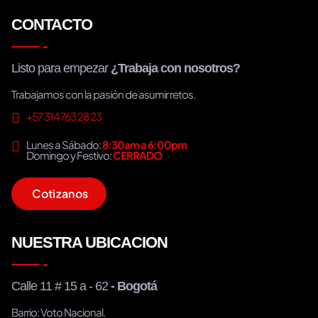
CONTACTO
Listo para empezar
¿Trabaja con nosotros?
Trabajamos con la pasión de asumir retos.
+57 314 763 28 23
Lunes a Sábado:
8:30am a 6:00pm
Domingo y Festivo:
CERRADO
C
o
t
i
z
a
n
o
s
NUESTRA UBICACION
Calle 11 # 15 a - 62
- Bogotá
Barrio: Voto Nacional.