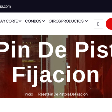
era.com
A Y CORTE
COMBOS
OTROS PRODUCTOS
Pin De Pis
Fijacion
Inicio
Reset Pin De Pistola De Fijacion