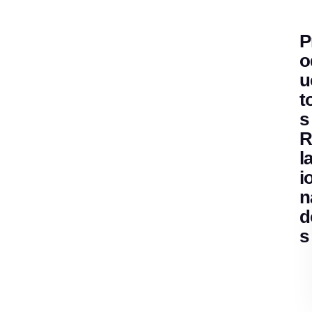
P
O
U
T
S
R
L
I
N
D
S