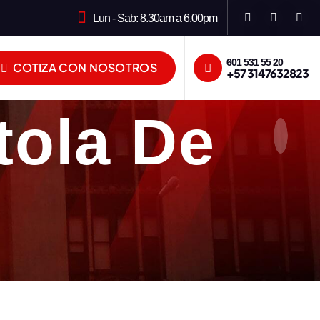
Lun - Sab: 8.30am a 6.00pm
601 531 55 20
COTIZA CON NOSOTROS
+57 3147632823
tola De