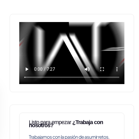
Listo para empezar
¿Trabaja con
nosotros?
Trabajamos con la pasión de asumir retos.