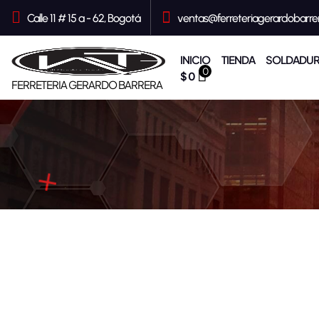
S
a
Calle 11 # 15 a - 62, Bogotá
ventas@ferreteriagerardobarre
l
t
a
r
INICIO
TIENDA
SOLDADUR
a
0
$
0
l
FERRETERIA GERARDO BARRERA
c
o
n
t
e
n
i
d
o