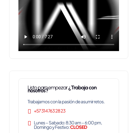
Listo para empezar
¿Trabaja con
nosotros?
Trabajamos con la pasión de asumir retos.
+57 314 763 28 23
Lunes – Sabado: 8:30 am – 6:00 pm,
Domingo y Festivo:
CLOSED