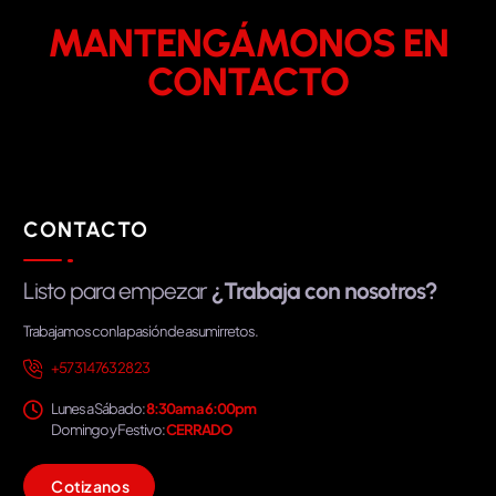
MANTENGÁMONOS EN
CONTACTO
CONTACTO
Listo para empezar
¿Trabaja con nosotros?
Trabajamos con la pasión de asumir retos.
+57 314 763 28 23
Lunes a Sábado:
8:30am a 6:00pm
Domingo y Festivo:
CERRADO
C
o
t
i
z
a
n
o
s