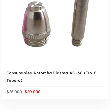
Leer Más
Consumibles Antorcha Plasma AG-60 (tip Y
Tobera)
E
E
$
25.000
$
20.000
l
l
p
p
r
r
e
e