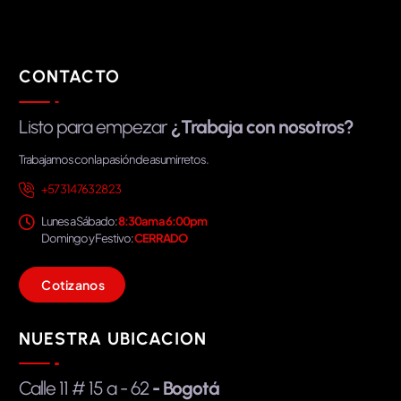
CONTACTO
Listo para empezar
¿Trabaja con nosotros?
Trabajamos con la pasión de asumir retos.
+57 314 763 28 23
Lunes a Sábado:
8:30am a 6:00pm
Domingo y Festivo:
CERRADO
C
o
t
i
z
a
n
o
s
NUESTRA UBICACION
Calle 11 # 15 a - 62
- Bogotá