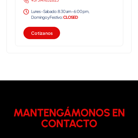
Lunes – Sabado: 8:30 am – 6:00 pm,
Domingo y Festivo:
CLOSED
C
o
t
i
z
a
n
o
s
MANTENGÁMONOS EN
CONTACTO