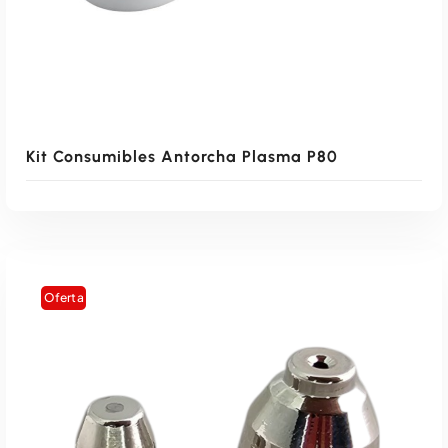
$
7
.
3
0
9
0
.
0
9
.
0
0
Kit Consumibles Antorcha Plasma P80
.
Oferta