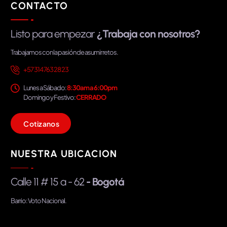
CONTACTO
Listo para empezar
¿Trabaja con nosotros?
Trabajamos con la pasión de asumir retos.
+57 314 763 28 23
Lunes a Sábado:
8:30am a 6:00pm
Domingo y Festivo:
CERRADO
C
o
t
i
z
a
n
o
s
NUESTRA UBICACION
Calle 11 # 15 a - 62
- Bogotá
Barrio: Voto Nacional.