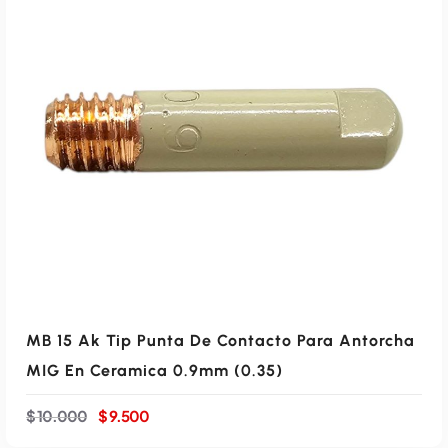
i
t
g
u
i
a
n
l
a
e
AÑADIR AL CARRITO
l
s
e
:
r
$
a
:
9
$
.
5
1
0
0
0
.
.
0
0
0
MB 15 Ak Tip Punta De Contacto Para Antorcha
.
MIG En Ceramica 0.9mm (0.35)
E
E
$
10.000
$
9.500
l
l