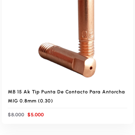
r
c
i
t
g
u
i
a
n
l
AÑADIR AL CARRITO
a
e
l
s
e
:
r
$
a
:
1
$
4
.
1
0
4
0
.
0
MB 15 Ak Tip Punta De Contacto Para Antorcha
9
.
0
MIG 0.8mm (0.30)
0
.
E
E
$
8.000
$
5.000
l
l
p
p
r
r