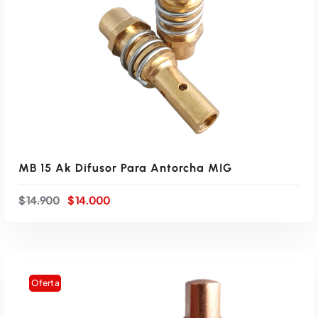
MB 15 Ak Difusor Para Antorcha MIG
E
E
$
14.900
$
14.000
l
l
p
p
r
r
e
e
c
c
i
i
Oferta
o
o
o
a