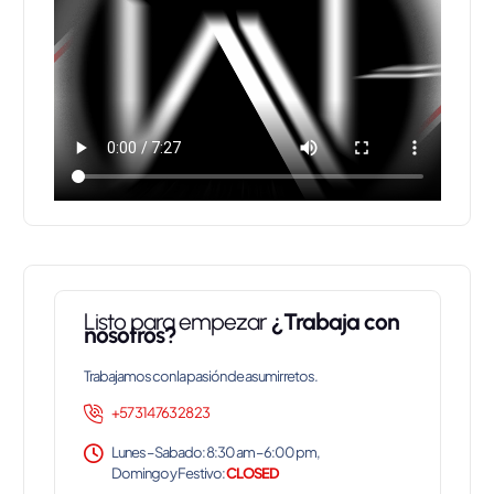
Listo para empezar
¿Trabaja con
nosotros?
Trabajamos con la pasión de asumir retos.
+57 314 763 28 23
Lunes – Sabado: 8:30 am – 6:00 pm,
Domingo y Festivo:
CLOSED