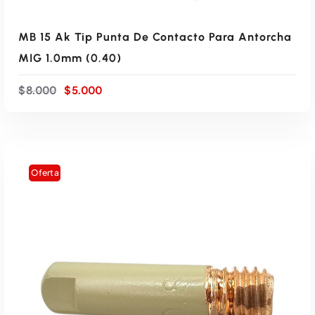
.
0
0
.
MB 15 Ak Tip Punta De Contacto Para Antorcha
0
0
MIG 1.0mm (0.40)
.
E
E
$
8.000
$
5.000
l
l
p
p
r
r
e
e
c
c
i
i
Oferta
o
o
o
a
r
c
i
t
g
u
AÑADIR AL CARRITO
i
a
n
l
a
e
l
s
e
: