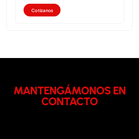
C
o
t
i
z
a
n
o
s
MANTENGÁMONOS EN
CONTACTO