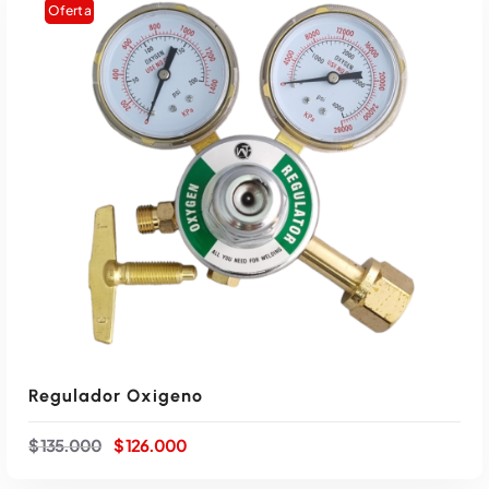
Oferta
Regulador Oxigeno
E
E
$
135.000
$
126.000
l
l
p
p