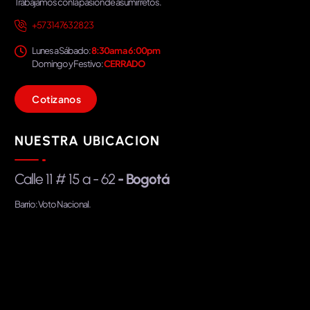
Trabajamos con la pasión de asumir retos.
+57 314 763 28 23
Lunes a Sábado:
8:30am a 6:00pm
Domingo y Festivo:
CERRADO
C
o
t
i
z
a
n
o
s
NUESTRA UBICACION
Calle 11 # 15 a - 62
- Bogotá
Barrio: Voto Nacional.