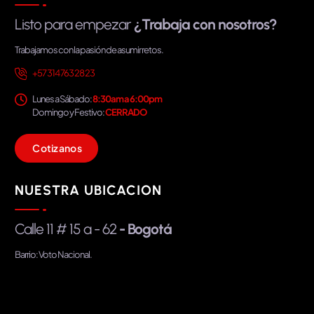
Listo para empezar
¿Trabaja con nosotros?
Trabajamos con la pasión de asumir retos.
+57 314 763 28 23
Lunes a Sábado:
8:30am a 6:00pm
Domingo y Festivo:
CERRADO
C
o
t
i
z
a
n
o
s
NUESTRA UBICACION
Calle 11 # 15 a - 62
- Bogotá
Barrio: Voto Nacional.