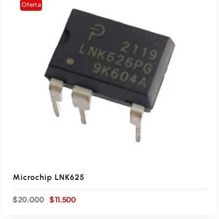
Oferta
Microchip LNK625
E
E
$
20.000
$
11.500
l
l
p
p