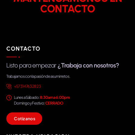
CONTACTO
CONTACTO
Listo para empezar
¿Trabaja con nosotros?
Trabajamos con la pasión de asumir retos.
+57 314 763 28 23
Lunes a Sábado:
8:30am a 6:00pm
Domingo y Festivo:
CERRADO
C
o
t
i
z
a
n
o
s