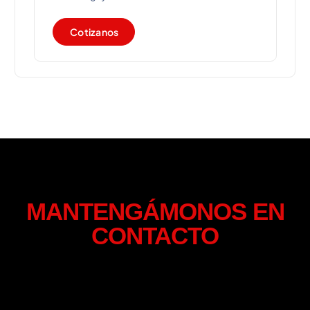
C
o
t
i
z
a
n
o
s
MANTENGÁMONOS EN
CONTACTO