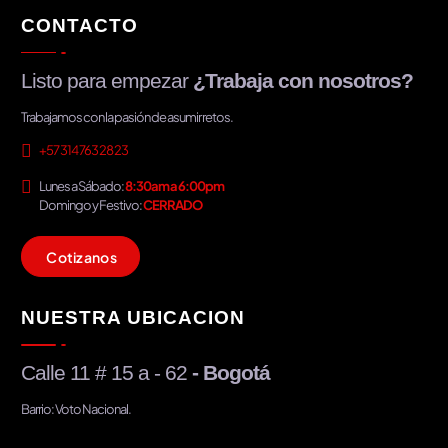
CONTACTO
Listo para empezar
¿Trabaja con nosotros?
Trabajamos con la pasión de asumir retos.
+57 314 763 28 23
Lunes a Sábado:
8:30am a 6:00pm
Domingo y Festivo:
CERRADO
C
o
t
i
z
a
n
o
s
NUESTRA UBICACION
Calle 11 # 15 a - 62
- Bogotá
Barrio: Voto Nacional.