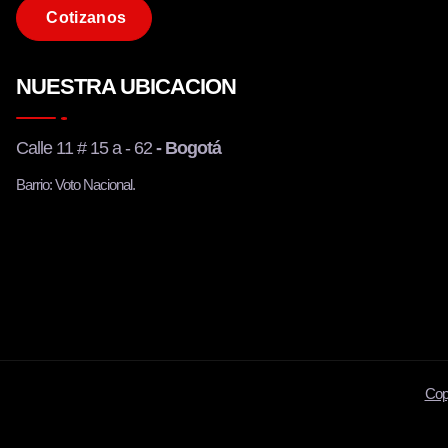
C
o
t
i
z
a
n
o
s
NUESTRA UBICACION
Calle 11 # 15 a - 62
- Bogotá
Barrio: Voto Nacional.
Cop