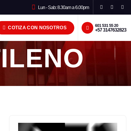
Lun - Sab: 8.30am a 6.00pm
601 531 55 20
COTIZA CON NOSOTROS
+57 3147632823
ILENO