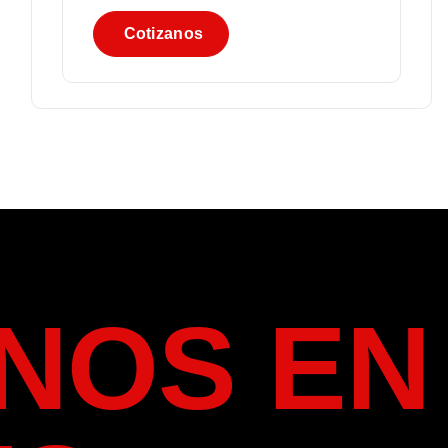
C
o
t
i
z
a
n
o
s
NOS EN