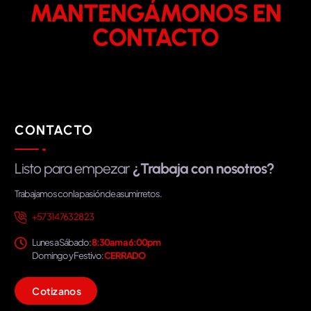
MANTENGÁMONOS EN
CONTACTO
CONTACTO
Listo para empezar
¿Trabaja con nosotros?
Trabajamos con la pasión de asumir retos.
+57 314 763 28 23
Lunes a Sábado:
8:30am a 6:00pm
Domingo y Festivo:
CERRADO
C
o
t
i
z
a
n
o
s