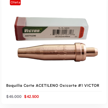
Oferta
Boquilla Corte ACETILENO Oxicorte #1 VICTOR
E
E
$
45.000
$
42.500
l
l
p
p