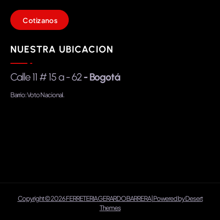
C
o
t
i
z
a
n
o
s
NUESTRA UBICACION
Calle 11 # 15 a - 62
- Bogotá
Barrio: Voto Nacional.
Copyright © 2026 FERRETERIA GERARDO BARRERA | Powered by
Desert
Themes