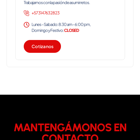
Trabajamos con la pasión de asumir retos.
+57 314 763 28 23
Lunes – Sabado: 8:30 am – 6:00 pm,
Domingo y Festivo:
CLOSED
C
o
t
i
z
a
n
o
s
MANTENGÁMONOS EN
CONTACTO