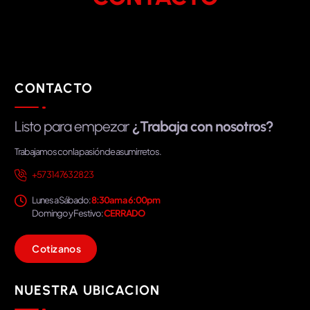
CONTACTO
Listo para empezar
¿Trabaja con nosotros?
Trabajamos con la pasión de asumir retos.
+57 314 763 28 23
Lunes a Sábado:
8:30am a 6:00pm
Domingo y Festivo:
CERRADO
C
o
t
i
z
a
n
o
s
NUESTRA UBICACION