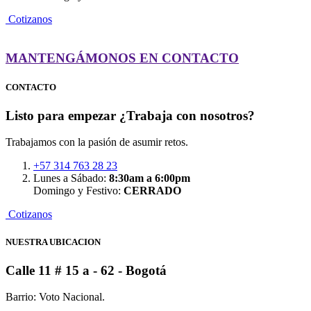
C
o
t
i
z
a
n
o
s
MANTENGÁMONOS EN CONTACTO
CONTACTO
Listo para empezar
¿Trabaja con nosotros?
Trabajamos con la pasión de asumir retos.
+57 314 763 28 23
Lunes a Sábado:
8:30am a 6:00pm
Domingo y Festivo:
CERRADO
C
o
t
i
z
a
n
o
s
NUESTRA UBICACION
Calle 11 # 15 a - 62
- Bogotá
Barrio: Voto Nacional.