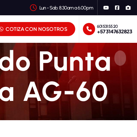
Lun - Sab: 8.30am a 6.00pm
601 531 55 20
COTIZA CON NOSOTROS
+57 3147632823
odo Punta
ma AG-60