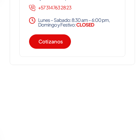
+57 314 763 28 23
Lunes – Sabado: 8:30 am – 6:00 pm,
Domingo y Festivo:
CLOSED
C
o
t
i
z
a
n
o
s