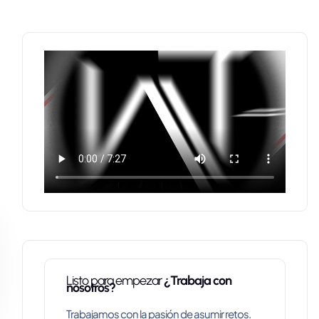
Listo para empezar
¿Trabaja con
nosotros?
Trabajamos con la pasión de asumir retos.