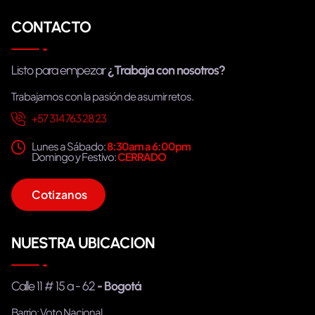
CONTACTO
Listo para empezar
¿Trabaja con nosotros?
Trabajamos con la pasión de asumir retos.
+57 314 763 28 23
Lunes a Sábado:
8:30am a 6:00pm
Domingo y Festivo:
CERRADO
C
o
t
i
z
a
n
o
s
NUESTRA UBICACION
Calle 11 # 15 a - 62
- Bogotá
Barrio: Voto Nacional.