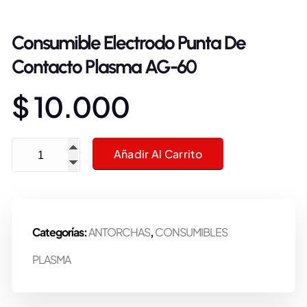
Consumible Electrodo Punta De
Contacto Plasma AG-60
$
10.000
Consumible Electrodo Punta De Contacto Plasma AG-60 cantidad
Añadir Al Carrito
Categorías:
ANTORCHAS
,
CONSUMIBLES
PLASMA