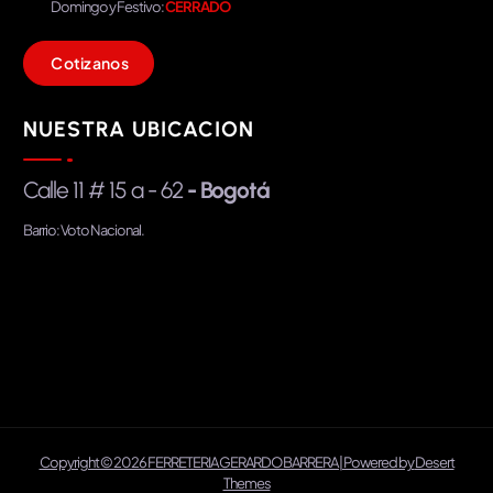
Domingo y Festivo:
CERRADO
C
o
t
i
z
a
n
o
s
NUESTRA UBICACION
Calle 11 # 15 a - 62
- Bogotá
Barrio: Voto Nacional.
Copyright © 2026 FERRETERIA GERARDO BARRERA | Powered by
Desert
Themes