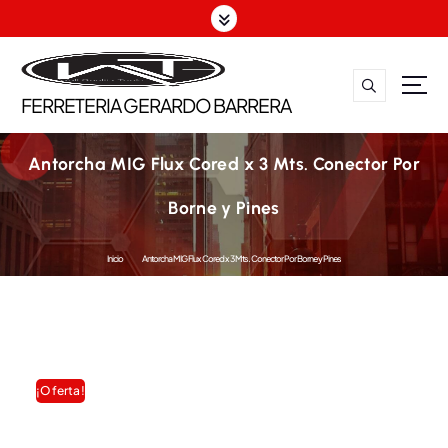
S
a
l
t
a
FERRETERIA GERARDO BARRERA
r
a
l
c
Antorcha MIG Flux Cored x 3 Mts. Conector Por
o
n
Borne y Pines
t
e
n
Inicio
Antorcha MIG Flux Cored x 3 Mts. Conector Por Borne y Pines
i
d
o
¡Oferta!