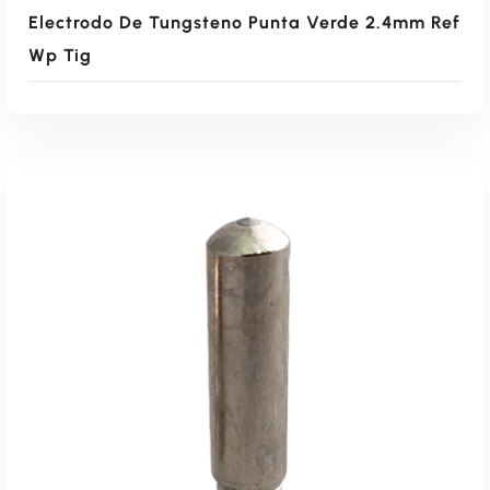
0
Electrodo De Tungsteno Punta Verde 2.4mm Ref
.
0
Wp Tig
.
9
.
0
0
.
Leer Más