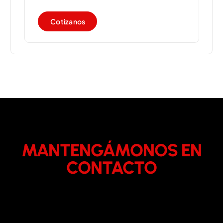
C
o
t
i
z
a
n
o
s
MANTENGÁMONOS EN
CONTACTO