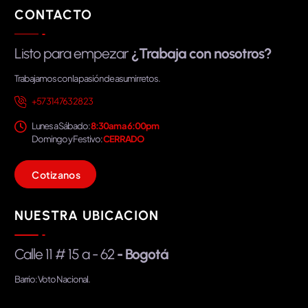
CONTACTO
Listo para empezar
¿Trabaja con nosotros?
Trabajamos con la pasión de asumir retos.
+57 314 763 28 23
Lunes a Sábado:
8:30am a 6:00pm
Domingo y Festivo:
CERRADO
C
o
t
i
z
a
n
o
s
NUESTRA UBICACION
Calle 11 # 15 a - 62
- Bogotá
Barrio: Voto Nacional.