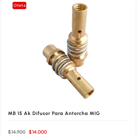
o
o
Oferta
o
a
r
c
i
t
g
u
i
a
n
l
a
e
MB 15 Ak Difusor Para Antorcha MIG
l
s
E
E
$
14.900
$
14.000
l
l