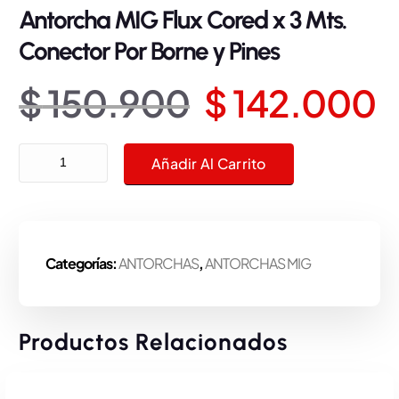
Antorcha MIG Flux Cored x 3 Mts.
Conector Por Borne y Pines
E
E
$
150.900
$
142.000
l
l
Antorcha MIG Flux Cored x 3 Mts. Conector Por Borne y Pines cantidad
Añadir Al Carrito
p
p
r
r
Categorías:
ANTORCHAS
,
ANTORCHAS MIG
e
e
c
c
Productos Relacionados
i
i