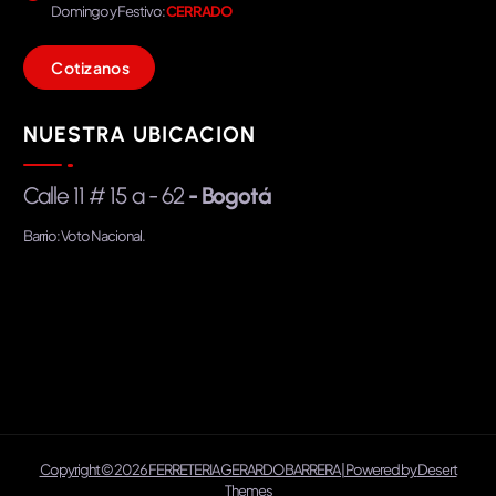
Domingo y Festivo:
CERRADO
C
o
t
i
z
a
n
o
s
NUESTRA UBICACION
Calle 11 # 15 a - 62
- Bogotá
Barrio: Voto Nacional.
Copyright © 2026 FERRETERIA GERARDO BARRERA | Powered by
Desert
Themes