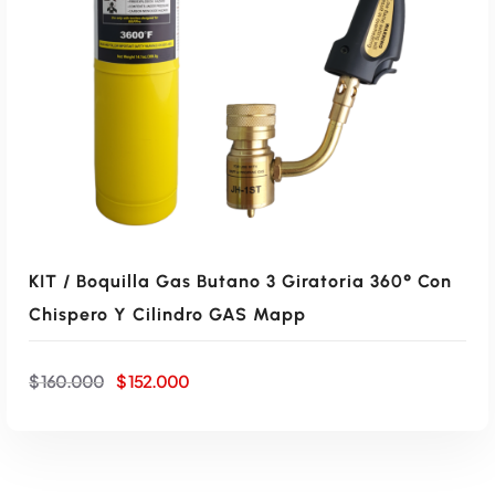
a
e
l
s
e
:
AÑADIR AL CARRITO
r
$
a
:
1
$
3
2
1
.
7
0
1
0
.
0
0
.
KIT / Boquilla Gas Butano 3 Giratoria 360° Con
0
Chispero Y Cilindro GAS Mapp
0
.
E
E
$
160.000
$
152.000
l
l
p
p
r
r
e
e
c
c
i
i