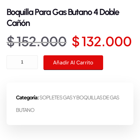
Boquilla Para Gas Butano 4 Doble
Cañón
E
E
$
152.000
$
132.000
l
l
Boquilla Para Gas Butano 4 Doble Cañón cantidad
Añadir Al Carrito
p
p
r
r
Categoría:
SOPLETES GAS Y BOQUILLAS DE GAS
e
e
BUTANO
c
c
i
i