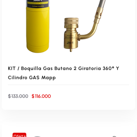
e
:
r
$
a
:
1
KIT / Boquilla Gas Butano 2 Giratoria 360° Y
$
3
Cilindro GAS Mapp
2
E
E
$
133.000
$
116.000
l
l
p
p
1
.
r
r
e
e
5
c
c
i
i
o
o
Oferta