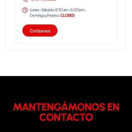
Lunes – Sabado: 8:30 am – 6:00 pm,
Domingo y Festivo:
CLOSED
C
o
t
i
z
a
n
o
s
MANTENGÁMONOS EN
CONTACTO