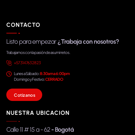
CONTACTO
Listo para empezar
¿Trabaja con nosotros?
Trabajamos con la pasión de asumir retos.
+57 314 763 28 23
Lunes a Sábado:
8:30am a 6:00pm
Domingo y Festivo:
CERRADO
C
o
t
i
z
a
n
o
s
NUESTRA UBICACION
Calle 11 # 15 a - 62
- Bogotá