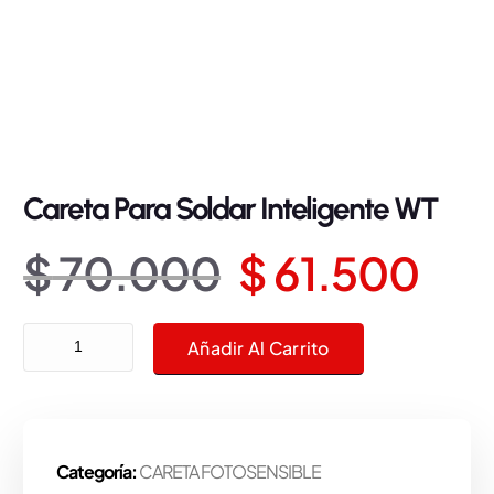
Careta Para Soldar Inteligente WT
E
E
$
70.000
$
61.500
l
l
Careta Para Soldar Inteligente WT cantidad
Añadir Al Carrito
p
p
r
r
Categoría:
CARETA FOTOSENSIBLE