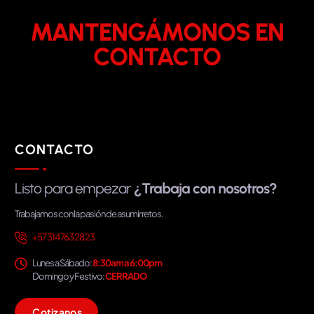
MANTENGÁMONOS EN
CONTACTO
CONTACTO
Listo para empezar
¿Trabaja con nosotros?
Trabajamos con la pasión de asumir retos.
+57 314 763 28 23
Lunes a Sábado:
8:30am a 6:00pm
Domingo y Festivo:
CERRADO
C
o
t
i
z
a
n
o
s