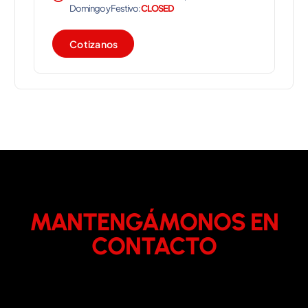
Domingo y Festivo:
CLOSED
C
o
t
i
z
a
n
o
s
MANTENGÁMONOS EN
CONTACTO