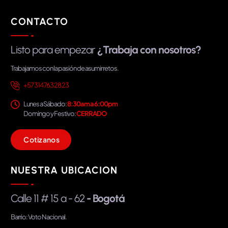
CONTACTO
Listo para empezar
¿Trabaja con nosotros?
Trabajamos con la pasión de asumir retos.
+57 314 763 28 23
Lunes a Sábado:
8:30am a 6:00pm
Domingo y Festivo:
CERRADO
C
o
t
i
z
a
n
o
s
NUESTRA UBICACION
Calle 11 # 15 a - 62
- Bogotá
Barrio: Voto Nacional.