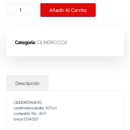
Cilindro De Co2 15L - 3m³ (NO Incluye Envio) cantidad
Añadir Al Carrito
Categoría:
CILINDRO CO2
Descripción
CILINDRO NUEVO
centrimetros de alto : 107 cm
contenido : 15 L – 3m³
rosca: CGA 320