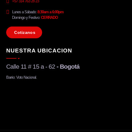
+57 314 763 28 23
Lunes a Sábado:
8:30am a 6:00pm
Domingo y Festivo:
CERRADO
C
o
t
i
z
a
n
o
s
NUESTRA UBICACION
Calle 11 # 15 a - 62
- Bogotá
Barrio: Voto Nacional.