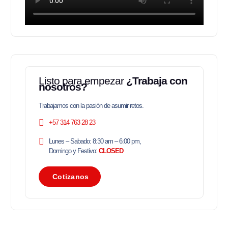
e
:
.
r
$
a
:
5
$
6
9
6
.
2
0
Listo para empezar
¿Trabaja con
0
0
nosotros?
.
0
0
.
Trabajamos con la pasión de asumir retos.
0
0
+57 314 763 28 23
.
Lunes – Sabado: 8:30 am – 6:00 pm,
Domingo y Festivo:
CLOSED
C
o
t
i
z
a
n
o
s