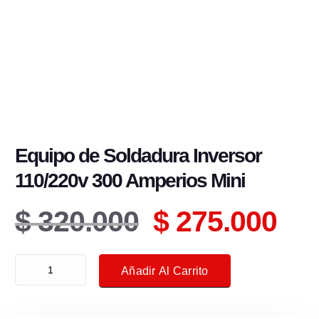
Equipo de Soldadura Inversor
110/220v 300 Amperios Mini
E
E
$
320.000
$
275.000
l
l
Equipo de Soldadura Inversor 110/220v 300 Amperios Mini cantidad
Añadir Al Carrito
p
p