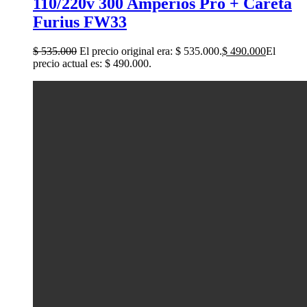
110/220v 300 Amperios Pro + Careta
Furius FW33
$
535.000
El precio original era: $ 535.000.
$
490.000
El
precio actual es: $ 490.000.