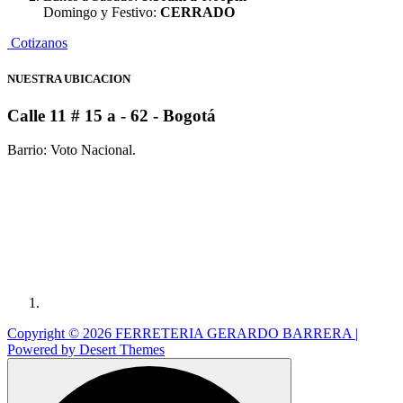
Domingo y Festivo:
CERRADO
C
o
t
i
z
a
n
o
s
NUESTRA UBICACION
Calle 11 # 15 a - 62
- Bogotá
Barrio: Voto Nacional.
Copyright © 2026 FERRETERIA GERARDO BARRERA |
Powered by
Desert Themes