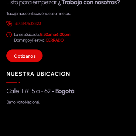
Listo para empezar
¿Trabaja con nosotros?
Trabajamos con la pasión de asumir retos.
+57 314 763 28 23
Lunes a Sábado:
8:30am a 6:00pm
Domingo y Festivo:
CERRADO
C
o
t
i
z
a
n
o
s
NUESTRA UBICACION
Calle 11 # 15 a - 62
- Bogotá
Barrio: Voto Nacional.