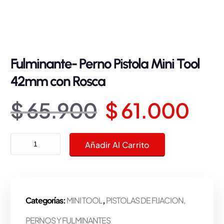
Fulminante- Perno Pistola Mini Tool
42mm con Rosca
E
E
$
65.900
$
61.000
l
l
Fulminante- Perno Pistola Mini Tool 42mm con Rosca cantidad
Añadir Al Carrito
p
p
r
r
Categorías:
MINI TOOL
,
PISTOLAS DE FIJACION,
e
e
PERNOS Y FULMINANTES