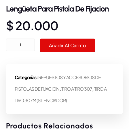
Lengüeta Para Pistola De Fijacion
$
20.000
Lengüeta Para Pistola De Fijacion cantidad
Añadir Al Carrito
Categorías:
REPUESTOS Y ACCESORIOS DE
PISTOLAS DE FIJACION
,
TIRO A TIRO 307
,
TIRO A
TIRO 307M (SILENCIADOR)
Productos Relacionados