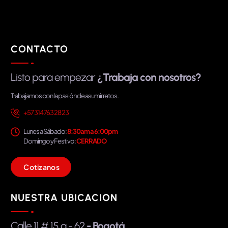
CONTACTO
Listo para empezar
¿Trabaja con nosotros?
Trabajamos con la pasión de asumir retos.
+57 314 763 28 23
Lunes a Sábado:
8:30am a 6:00pm
Domingo y Festivo:
CERRADO
C
o
t
i
z
a
n
o
s
NUESTRA UBICACION
Calle 11 # 15 a - 62
- Bogotá