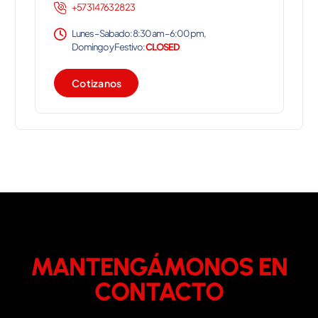
+57 314 763 28 23
Lunes – Sabado: 8:30 am – 6:00 pm,
Domingo y Festivo:
CLOSED
C
o
t
i
z
a
n
o
s
MANTENGÁMONOS EN
CONTACTO