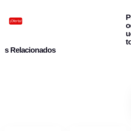
P
¡Oferta!
O
U
T
S Relacionados
AÑADIR AL
AÑADIR AL