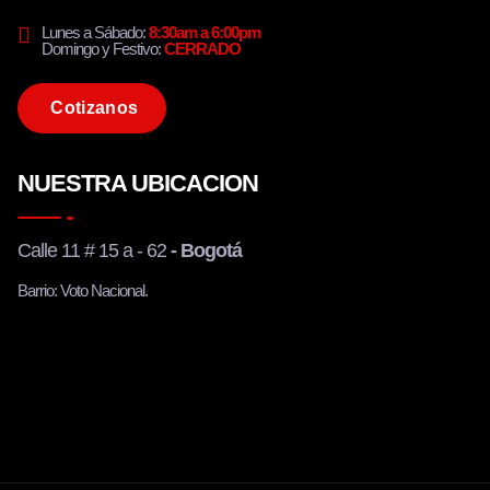
Lunes a Sábado:
8:30am a 6:00pm
Domingo y Festivo:
CERRADO
C
o
t
i
z
a
n
o
s
NUESTRA UBICACION
Calle 11 # 15 a - 62
- Bogotá
Barrio: Voto Nacional.