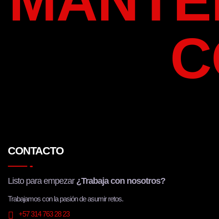
MANTE
3
0
3
0
.
0
.
0
5
.
5
.
0
0
C
0
0
.
.
CONTACTO
Listo para empezar
¿Trabaja con nosotros?
Trabajamos con la pasión de asumir retos.
+57 314 763 28 23