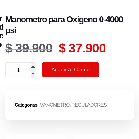
r
Manometro para Oxigeno 0-4000
d
psi
c
o
E
E
$
39.900
$
37.900
l
l
Manometro para Oxigeno 0-4000 psi cantidad
Añadir Al Carrito
p
p
r
r
Categorías:
MANOMETRO
,
REGULADORES
e
e
c
c
AÑADIR AL
AÑADIR AL