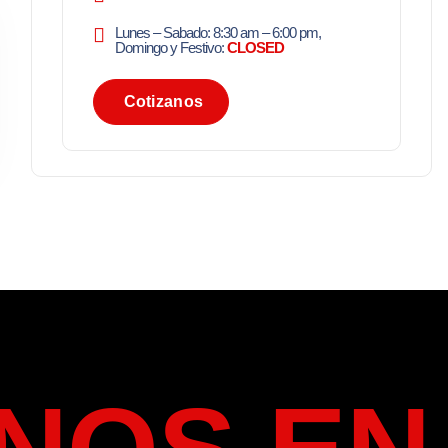
Lunes – Sabado: 8:30 am – 6:00 pm,
Domingo y Festivo:
CLOSED
C
o
t
i
z
a
n
o
s