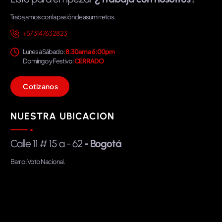
Trabajamos con la pasión de asumir retos.
+57 314 763 28 23
Lunes a Sábado:
8:30am a 6:00pm
Domingo y Festivo:
CERRADO
C
o
t
i
z
a
n
o
s
NUESTRA UBICACION
Calle 11 # 15 a - 62
- Bogotá
Barrio: Voto Nacional.