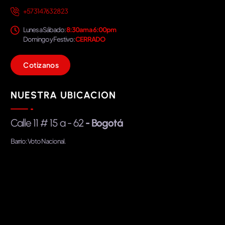
+57 314 763 28 23
Lunes a Sábado:
8:30am a 6:00pm
Domingo y Festivo:
CERRADO
C
o
t
i
z
a
n
o
s
NUESTRA UBICACION
Calle 11 # 15 a - 62
- Bogotá
Barrio: Voto Nacional.