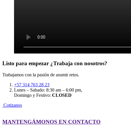
Listo para empezar
¿Trabaja con nosotros?
Trabajamos con la pasión de asumir retos.
+57 314 763 28 23
Lunes – Sabado: 8:30 am – 6:00 pm,
Domingo y Festivo:
CLOSED
C
o
t
i
z
a
n
o
s
MANTENGÁMONOS EN CONTACTO