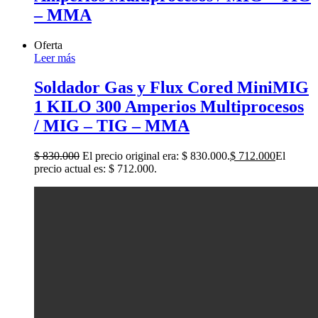
– MMA
Oferta
Leer más
Soldador Gas y Flux Cored MiniMIG
1 KILO 300 Amperios Multiprocesos
/ MIG – TIG – MMA
$
830.000
El precio original era: $ 830.000.
$
712.000
El
precio actual es: $ 712.000.