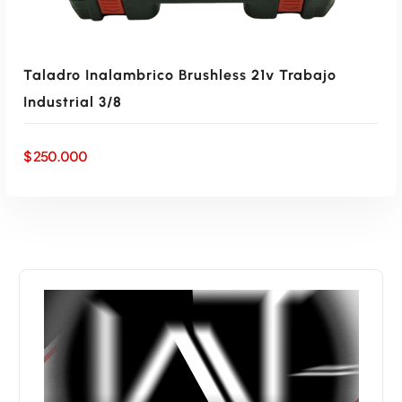
0
.
0
0
.
Taladro Inalambrico Brushless 21v Trabajo
Industrial 3/8
$
250.000
AÑADIR AL CARRITO