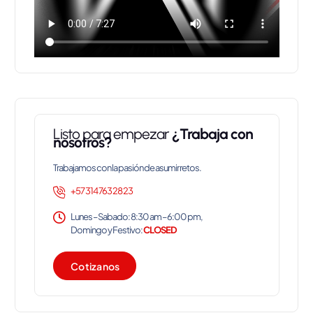
Listo para empezar
¿Trabaja con
nosotros?
Trabajamos con la pasión de asumir retos.
+57 314 763 28 23
Lunes – Sabado: 8:30 am – 6:00 pm,
Domingo y Festivo:
CLOSED
C
o
t
i
z
a
n
o
s