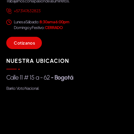
Trabajamos con la pasión de asumir retos.
+57 314 763 28 23
Lunes a Sábado:
8:30am a 6:00pm
Domingo y Festivo:
CERRADO
C
o
t
i
z
a
n
o
s
NUESTRA UBICACION
Calle 11 # 15 a - 62
- Bogotá
Barrio: Voto Nacional.