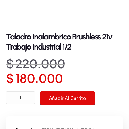
Taladro Inalambrico Brushless 21v
Trabajo Industrial 1/2
E
$
220.000
E
l
$
180.000
l
p
Taladro Inalambrico Brushless 21v Trabajo Industrial 1/2 cantidad
Añadir Al Carrito
p
r
r
e