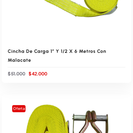
:
2
$
8
.
3
0
2
0
.
0
9
.
0
0
Cincha De Carga 1″ Y 1/2 X 6 Metros Con
.
Malacate
E
E
$
51.000
$
42.000
l
l
p
p
r
r
e
e
c
c
i
i
Oferta
o
o
o
a
r
c
i
t