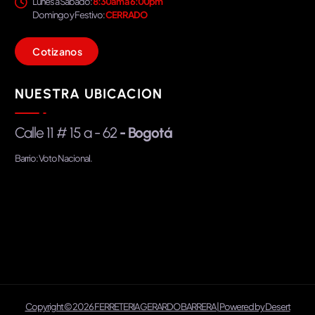
Lunes a Sábado:
8:30am a 6:00pm
Domingo y Festivo:
CERRADO
C
o
t
i
z
a
n
o
s
NUESTRA UBICACION
Calle 11 # 15 a - 62
- Bogotá
Barrio: Voto Nacional.
Copyright © 2026 FERRETERIA GERARDO BARRERA | Powered by
Desert