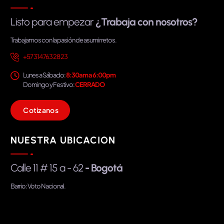
Listo para empezar
¿Trabaja con nosotros?
Trabajamos con la pasión de asumir retos.
+57 314 763 28 23
Lunes a Sábado:
8:30am a 6:00pm
Domingo y Festivo:
CERRADO
C
o
t
i
z
a
n
o
s
NUESTRA UBICACION
Calle 11 # 15 a - 62
- Bogotá
Barrio: Voto Nacional.