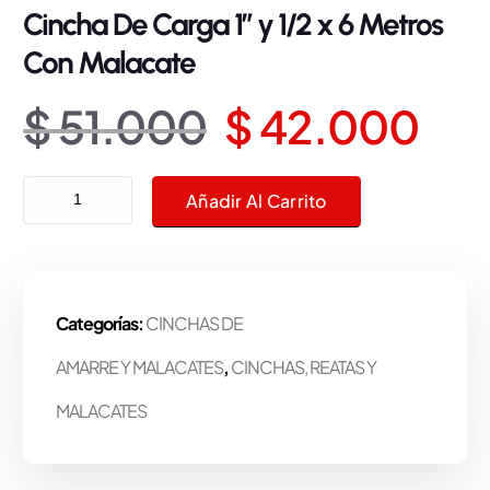
Cincha De Carga 1″ y 1/2 x 6 Metros
Con Malacate
E
E
$
51.000
$
42.000
l
l
Cincha De Carga 1" y 1/2 x 6 Metros Con Malacate cantidad
Añadir Al Carrito
p
p
r
r
Categorías:
CINCHAS DE
e
e
AMARRE Y MALACATES
,
CINCHAS, REATAS Y
c
c
MALACATES
i
i