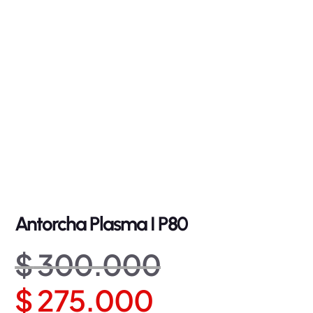
Antorcha Plasma I P80
E
$
300.000
E
l
$
275.000