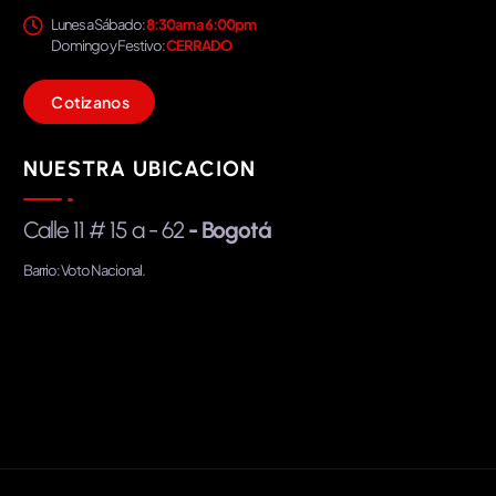
Lunes a Sábado:
8:30am a 6:00pm
Domingo y Festivo:
CERRADO
C
o
t
i
z
a
n
o
s
NUESTRA UBICACION
Calle 11 # 15 a - 62
- Bogotá
Barrio: Voto Nacional.