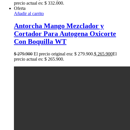
precio actual es: $ 332.000.
Oferta
Añadir al carrito
Antorcha Mango Mezclador y
Cortador Para Autogena Oxicorte
Con Boquilla WT
$
279.900
El precio original era: $ 279.900.
$
265.900
El
precio actual es: $ 265.900.