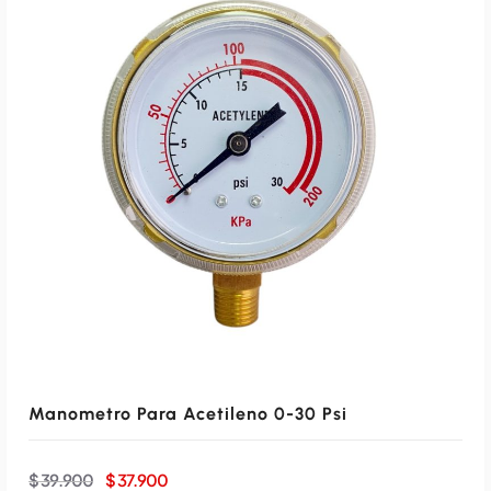
r
c
i
t
g
u
i
a
n
l
a
e
l
s
Manometro Para Acetileno 0-30 Psi
e
:
E
E
$
39.900
$
37.900
l
l