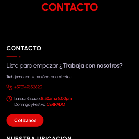
CONTACTO
CONTACTO
Listo para empezar
¿Trabaja con nosotros?
Trabajamos con la pasión de asumir retos.
+57 314 763 28 23
Lunes a Sábado:
8:30am a 6:00pm
Domingo y Festivo:
CERRADO
C
o
t
i
z
a
n
o
s
NUESTRA UBICACION