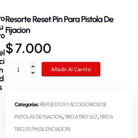
ro
Resorte Reset Pin Para Pistola De
u
Fijacion
to
$
7.000
el
ci
Resorte Reset Pin Para Pistola De Fijacion cantidad
n
Añadir Al Carrito
d
s
Categorías:
REPUESTOS Y ACCESORIOS DE
PISTOLAS DE FIJACION
,
TIRO A TIRO 307
,
TIRO A
TIRO 307M (SILENCIADOR)