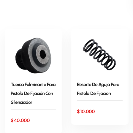
Tuerca Fulminante Para
Resorte De Aguja Para
Pistola De Fijación Con
Pistola De Fijacion
AÑADIR AL
AÑADIR AL
Silenciador
CARRITO
CARRITO
$
10.000
$
40.000