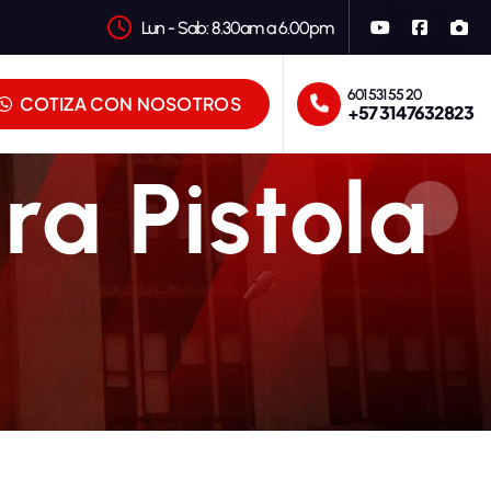
Lun - Sab: 8.30am a 6.00pm
601 531 55 20
COTIZA CON NOSOTROS
+57 3147632823
ra Pistola
n