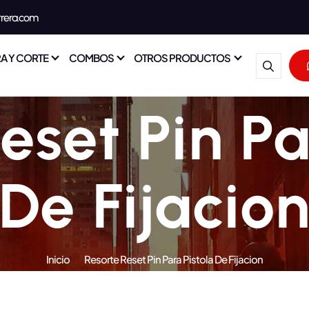
rrera.com
A Y CORTE
COMBOS
OTROS PRODUCTOS
eset Pin Pa
De Fijacio
Inicio
Resorte Reset Pin Para Pistola De Fijacion