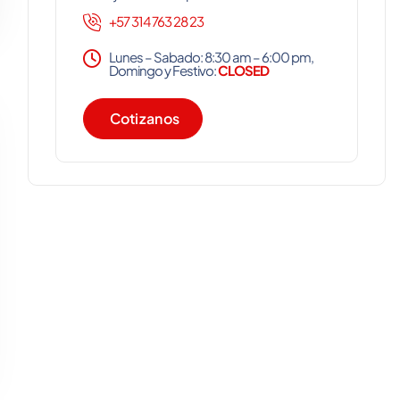
+57 314 763 28 23
Lunes – Sabado: 8:30 am – 6:00 pm,
Domingo y Festivo:
CLOSED
C
o
t
i
z
a
n
o
s