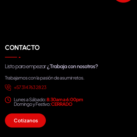
CONTACTO
Listo para empezar
¿Trabaja con nosotros?
Trabajamos con la pasión de asumir retos.
+57 314 763 28 23
Lunes a Sábado:
8:30am a 6:00pm
Domingo y Festivo:
CERRADO
C
o
t
i
z
a
n
o
s