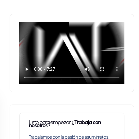
Listo para empezar
¿Trabaja con
nosotros?
Trabajamos con la pasión de asumir retos.