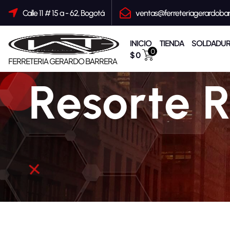
S
a
Calle 11 # 15 a - 62, Bogotá
ventas@ferreteriagerardoba
l
t
a
r
INICIO
TIENDA
SOLDADUR
a
0
$
0
l
FERRETERIA GERARDO BARRERA
c
o
Resorte R
n
t
e
n
i
d
o