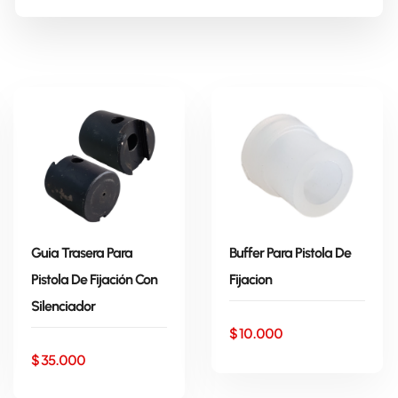
Guia Trasera Para
Buffer Para Pistola De
Pistola De Fijación Con
Fijacion
AÑADIR AL
AÑADIR AL
Silenciador
CARRITO
CARRITO
$
10.000
$
35.000