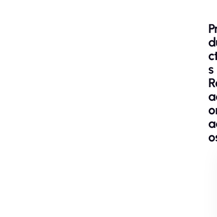
P
D
C
S
R
A
O
A
O